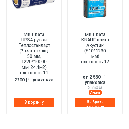
Мин. вата
Мин. вата
URSA рулон
KNAUF плита
Теплостандарт
Акустик
(2 мата, толщ.
(610*1230
50 мм,
мм)
1220*10000
плотность 12
мм, 24,4м2)
плотность 11
от 2 550
|
2200
| упаковка
упаковка
2 750
Акция
Выбрать
В корзину
толщину