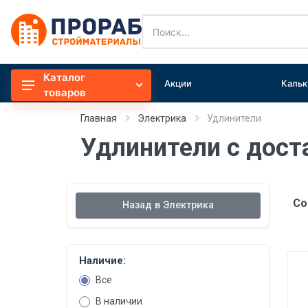
Каталог
Акции
Кальк
Общестрой
товаров
Сыпучие
Главная
Электрика
Удлинители
Отделочные материалы
Удлинители с дос
Утеплители
Электрика
Со
Назад в Электрика
Оборудование
Электроинструмент
Садовое оборудование
Наличие:
Все
Расходные материалы
В наличии
Инвентарь