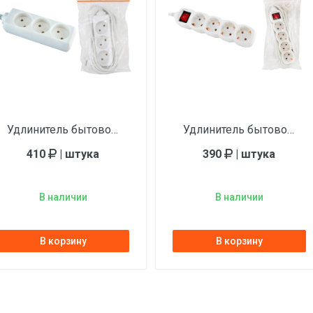
Удлинитель бытовой TDM, 3 гнезда, 3 метра, без заземления, ПВС 2х0.75 мм², 10А/250В
Удлинитель бытовой TDM с выключателем, 4 гнезда, 3 метра, с/з, ПВС 3х1 мм², 16А/250В
410
| штука
390
| штука
В наличии
В наличии
В корзину
В корзину