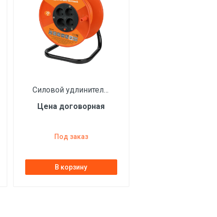
Силовой удлинитель на катушке TDM УК10 4 местный,20м ПВС 2х1,0) SQ1301-0520
Цена договорная
Под заказ
В корзину