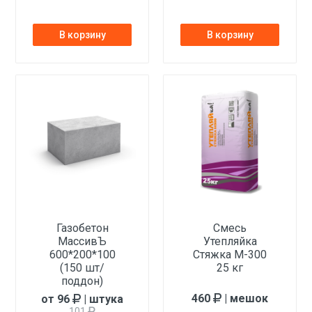
высыхания основания
В корзину
В корзину
от + 5 до + 30°С
6 месяцев
не
более 2%.
Газобетон
Смесь
МассивЪ
Утепляйка
600*200*100
Стяжка М-300
(150 шт/
25 кг
поддон)
460
| мешок
от 96
| штука
101