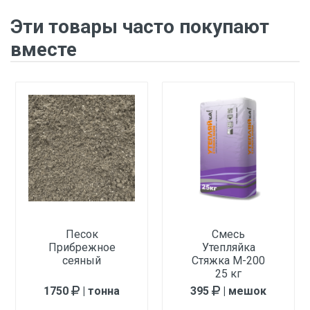
на основе гипса и цемента
Эти товары часто покупают
5-70 мм
вместе
14-15 кг/м2
0,27-0,30 л/кг (5,4-6,0 л/20 кг)
0,6 МПа
12
МПа
3
МПа
40
минут
Песок
Смесь
Прибрежное
Утепляйка
5-6
сеяный
Стяжка М-200
часов
25 кг
Рк5
1750
| тонна
395
| мешок
после полного