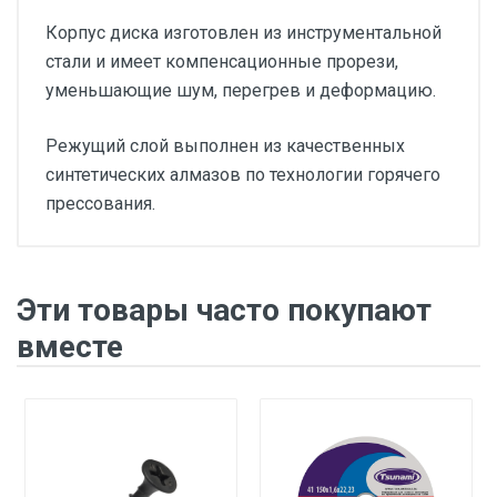
Корпус диска изготовлен из инструментальной
стали и имеет компенсационные прорези,
уменьшающие шум, перегрев и деформацию.
Режущий слой выполнен из качественных
синтетических алмазов по технологии горячего
прессования.
алмазный
турбо
Эти товары часто покупают
22.2 мм
вместе
2 мм
по железобетону
сухой (с СОЖ и без)
10 мм
по бетону, кирпичу, камню, мрамору,