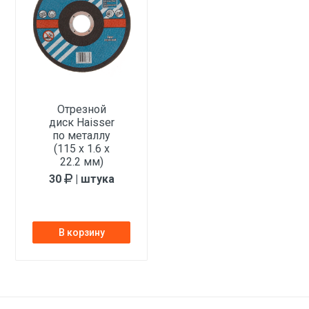
Отрезной
диск Haisser
по металлу
(115 х 1.6 х
22.2 мм)
30
| штука
В корзину