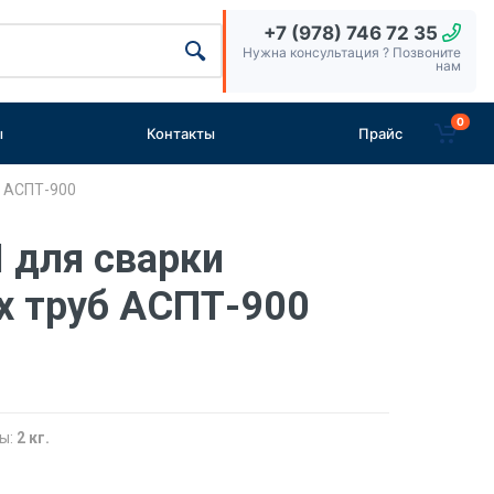
+7 (978) 746 72 35
Нужна консультация ? Позвоните
нам
0
ы
Контакты
Прайс
б АСПТ-900
 для сварки
х труб АСПТ-900
ы:
2 кг.