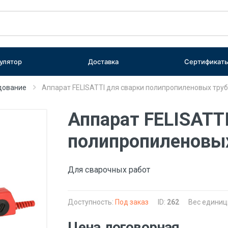
улятор
Доставка
Сертификат
дование
Аппарат FELISATTI для сварки полипропиленовых тру
Аппарат FELISATTI
полипропиленовы
Для сварочных работ
Доступность:
Под заказ
ID:
262
Вес единиц
Цена договорная