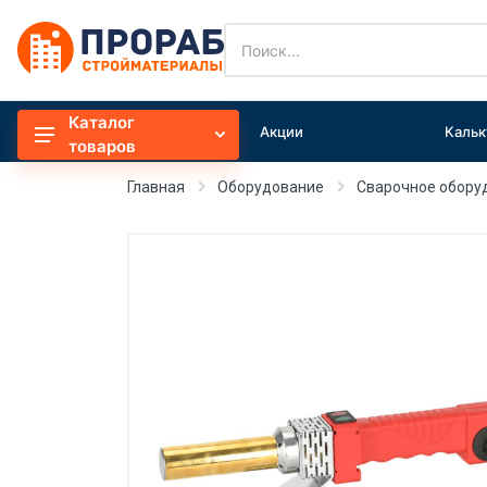
Каталог
Акции
Кальк
Общестрой
товаров
Сыпучие
Главная
Оборудование
Сварочное обору
Отделочные материалы
Утеплители
Электрика
Оборудование
Электроинструмент
Садовое оборудование
Расходные материалы
Инвентарь