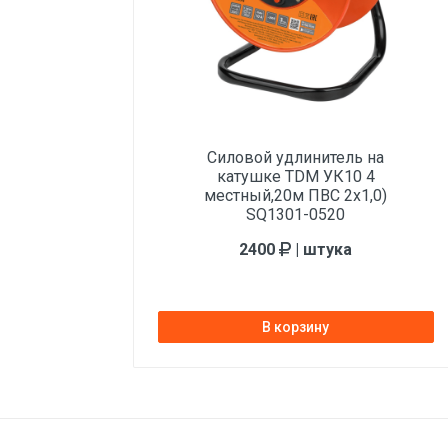
Класс товара
Силовой удлинитель на
катушке TDM УК10 4
местный,20м ПВС 2х1,0)
SQ1301-0520
2400
| штука
В корзину